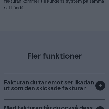
fakturan kommer till kundens system på samma
sätt ändå.
Fler funktioner
Fakturan du tar emot ser likadan
＋
ut som den skickade fakturan
Tillsammans med e-fakturan levererar vi även
dess originalbild i PDF. Om bilden saknas skapar
Med fakturan får du också dess