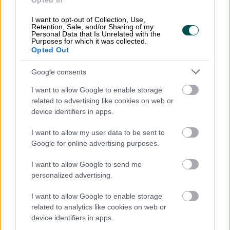
Opted In
har tagit emot via oss, hur fakturan har skickats
I want to opt-out of Collection, Use,
av er leverantör, titta på fakturabilder om ni
Retention, Sale, and/or Sharing of my
Personal Data that Is Unrelated with the
inte har den möjligheten i ert eget system,
Purposes for which it was collected.
Opted Out
attestera fakturorna, samt mycket mer.
Självklart även detta utan extra kostnad. Läs
Google consents
mer om Fakturamappen.se här.
I want to allow Google to enable storage
related to advertising like cookies on web or
device identifiers in apps.
Felaktiga fakturor hanteras av
I want to allow my user data to be sent to
Google for online advertising purposes.
Finago Apix
I want to allow Google to send me
Om någon av era leverantörer skickar felaktiga
personalized advertising.
fakturor, meddelar vi dem om detta och de kan
I want to allow Google to enable storage
skicka en ny, korrekt faktura istället. Ni behöver
related to analytics like cookies on web or
inte handskas med felaktigheten i ert system.
device identifiers in apps.