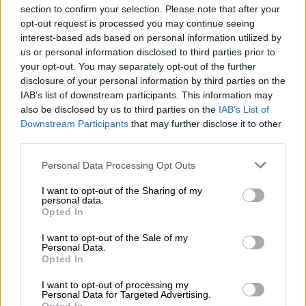
gång. Vi tar inga uppsättnings- eller
section to confirm your selection. Please note that after your
opt-out request is processed you may continue seeing
månadsavgifter, utan ni betalar bara för de
interest-based ads based on personal information utilized by
fakturor som ni tar emot.
us or personal information disclosed to third parties prior to
your opt-out. You may separately opt-out of the further
disclosure of your personal information by third parties on the
IAB’s list of downstream participants. This information may
Bilagor och bilder
also be disclosed by us to third parties on the
IAB’s List of
Downstream Participants
that may further disclose it to other
third parties.
Skickar leverantörerna bilder eller bilagor? Inga
problem, vi levererar även dem till er utan extra
Please note that this website/app uses one or more Google
Personal Data Processing Opt Outs
services and may gather and store information including but
kostnad. Om ni inte kan ta emot era bilder i ert
not limited to your visit or usage behaviour. You may click to
I want to opt-out of the Sharing of my
eget system gör vi dem tillgängliga i vår portal,
personal data.
grant or deny consent to Google and its third-party tags to
Opted In
Fakturamappen.se.
use your data for below specified purposes in below Google
consent section.
I want to opt-out of the Sale of my
Personal Data.
Full översyn
Opted In
I want to opt-out of processing my
Alla Finago Apix kunder har tillgång till
Personal Data for Targeted Advertising.
Fakturamappen.se, där ni kan se alla fakturor ni