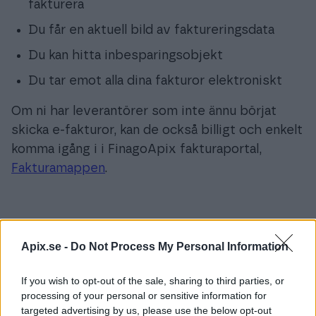
fakturera
Du får en aktuell bild av faktureringsdata
Du kan hitta inbesparingsobjekt
Du tar emot alla dina fakturor elektroniskt
Om ni har leverantörer som inte ännu börjat
skicka e-fakturor, kan de också billigt och enkelt
komma igång i i FinagoApix fakturaportal,
Fakturamappen
.
Apix.se -
Do Not Process My Personal Information
Enkelt att komma igång
If you wish to opt-out of the sale, sharing to third parties, or
Vår standardiserade tjänst gör att ni kan sätta
processing of your personal or sensitive information for
igång och ta emot fakturor i stort sett på en
targeted advertising by us, please use the below opt-out