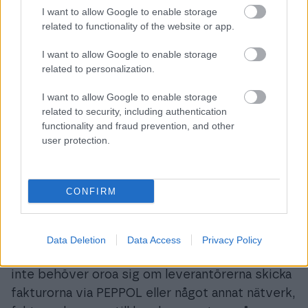
I want to allow Google to enable storage
Öppet nätverk
related to functionality of the website or app.
Det finns bara fördelar med att försöka ta emot
I want to allow Google to enable storage
så stor andel e-fakturor som möjligt. Vi kommer
related to personalization.
alltid göra vårt yttersta för att se till att de olika
I want to allow Google to enable storage
nätverk och format som finns på marknaden kan
related to security, including authentication
nås via vår tjänst, så att just era leverantörer
functionality and fraud prevention, and other
kan skicka e-fakturor till er utan krångel.
user protection.
CONFIRM
Accesspunkt för PEPPOL
Finago Apix är en certifierad accesspunkt för
Data Deletion
Data Access
Privacy Policy
PEPPOL. För våra kunder betyder det att man
inte behöver oroa sig om leverantörerna skicka
fakturorna via PEPPOL eller något annat nätverk,