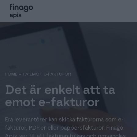
Sök på webbsidan
Choose language
Login
Suomi
Tjänster
Sverige
Partners
HOME
»
TA EMOT E-FAKTUROR
Kundsupport
Global (English)
Det är enkelt att ta
Om oss
emot e-fakturor
Era leverantörer kan skicka fakturorna som e-
fakturor, PDF:er eller pappersfakturor. Finago
Apix ser till att fakturan tolkas och omvandlas