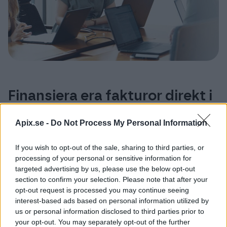
Finansiera era fakturor direkt i
ert system
Apix.se -
Do Not Process My Personal Information
I samarbete med
PURO Finance
och
Collector
Bank
låter vi Apix Messaging -kunder sälja sina
If you wish to opt-out of the sale, sharing to third parties, or
processing of your personal or sensitive information for
fakturor på enklaste tänkbara sätt. Till exempel,
targeted advertising by us, please use the below opt-out
den som vill sälja sina fakturor blir kund till
section to confirm your selection. Please note that after your
Collector Bank online, direkt från sitt
opt-out request is processed you may continue seeing
affärssystem och kan sedan välja att sälja de
interest-based ads based on personal information utilized by
us or personal information disclosed to third parties prior to
fakturor som önskas när de skapas. Fakturan
your opt-out. You may separately opt-out of the further