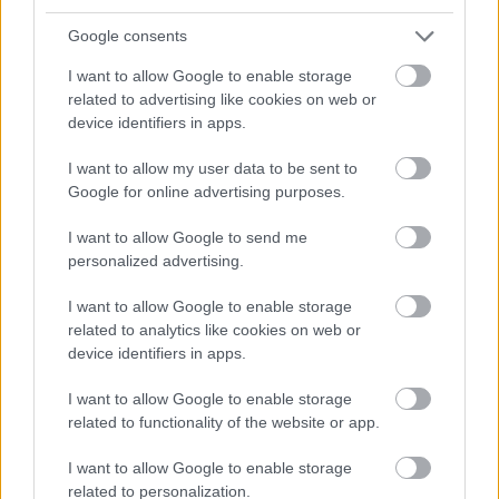
Google consents
I want to allow Google to enable storage
Inköpsanalys från Spendavis
related to advertising like cookies on web or
device identifiers in apps.
Tillsammans med vår partner
Spendavis
får ni
som Apix Messaging -kund tillgång till de allra
I want to allow my user data to be sent to
senaste verktygen inom inköpsanalyser. Istället
Google for online advertising purposes.
för att läsa av information från er finansiella
I want to allow Google to send me
data, tar Spendavis informationen direkt från
personalized advertising.
era leverantörsfakturor och skapar banbrytande
I want to allow Google to enable storage
rapporter som ger er full inblick i hur ni gör
related to analytics like cookies on web or
inköp.
device identifiers in apps.
I want to allow Google to enable storage
related to functionality of the website or app.
I want to allow Google to enable storage
related to personalization.