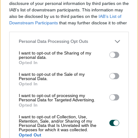
distribueras till mottagarna som e-fakturor, PDF
disclosure of your personal information by third parties on the
eller som brev, beroende på hur mottagaren vill
IAB’s list of downstream participants. This information may
also be disclosed by us to third parties on the
IAB’s List of
ta emot dem.
Downstream Participants
that may further disclose it to other
third parties.
Please note that this website/app uses one or more Google
Personal Data Processing Opt Outs
services and may gather and store information including but
not limited to your visit or usage behaviour. You may click to
I want to opt-out of the Sharing of my
personal data.
grant or deny consent to Google and its third-party tags to
Opted In
use your data for below specified purposes in below Google
consent section.
I want to opt-out of the Sale of my
Personal Data.
Opted In
I want to opt-out of processing my
Personal Data for Targeted Advertising.
Opted In
I want to opt-out of Collection, Use,
Retention, Sale, and/or Sharing of my
Personal Data that Is Unrelated with the
Purposes for which it was collected.
Opted Out