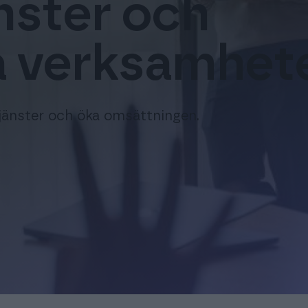
nster och
ra verksamhet
jänster och öka omsättningen.