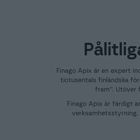
Pålitli
Finago Apix är en expert ino
tiotusentals finländska fö
fram”. Utöver 
Finago Apix är färdigt a
verksamhetsstyrning. O