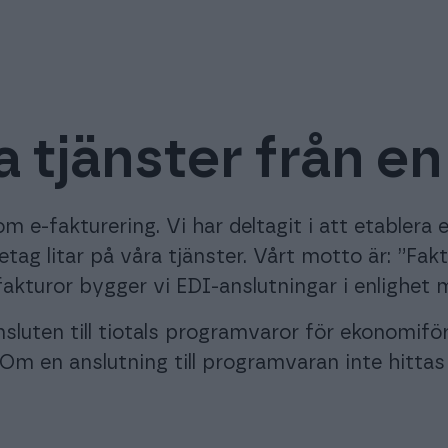
ga tjänster från e
m e-fakturering. Vi har deltagit i att etablera e
retag litar på våra tjänster. Vårt motto är: ”F
fakturor bygger vi EDI-anslutningar i enlighet 
nsluten till tiotals programvaror för ekonomif
m en anslutning till programvaran inte hittas