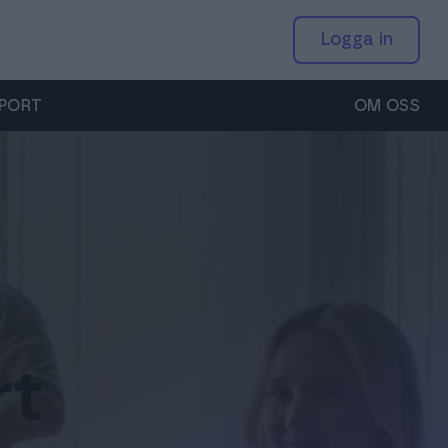
Till Fakturamapp
Logga in
Suomi
Registrera dig
PORT
OM OSS
Sverige
Global (English)
systemleverantörer och integreringspartners
heter
EDI – digitala leveranskedjor
a kunder ett lätt och underhållsfritt sätt att skicka och
s vad som händer inom Apix och den elektroniska
Den elektroniska beställnings- och leveransprocessen är
t smarta fakturor.
onomiförvaltningen.
snabb, felfri och pålitlig.
Apix kundtjänst
bokföringsbyråer
d kunderna säger
Övriga tjänster
+46 850 280 332
ert utbud av tjänster och effektivisera verksamheten.
ix tjänster passar företag och organisationer i alla
Smart e-fakturering öppnar upp möjligheter för ditt
support.se@apixmessaging.com
rlekar.
företag.
rt
enemang & Webbinar
 våra evenemang och webbinar.