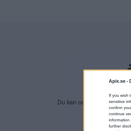
Apix.se -
Sälj Finago Api
If you wish 
sensitive in
Du kan också låta Apix ta 
confirm you
continue se
information 
further disc