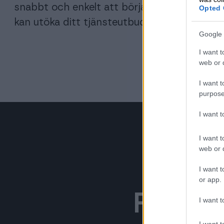
snabbt och enkelt att börja använda tillägg
Opted 
kan utöka ditt tjänsteutbud behändigt vid 
Google 
I want t
web or d
I want t
purpose
I want 
I want t
web or d
I want t
or app.
Fördel
I want t
I want t