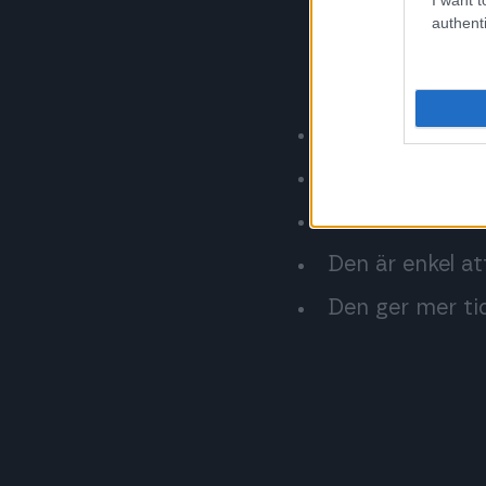
authenti
Den effektivis
Den minskar st
Den minskar rut
Den är enkel a
Den ger mer ti