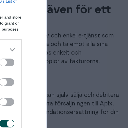
B’s List of
pappren även för ett
er and store
ag
to grant or
ed purposes
 kostnadseffektiv och enkel e-tjänst som
etagen kan skicka och ta emot alla sina
. Fakturorna sparas enkelt och
å elektroniska kopior av fakturorna.
 partner
kapsmodeller. Du kan själv sälja och debitera
kan också överlåta försäljningen till Apix,
tinuerlig rekommendationsersättning för din