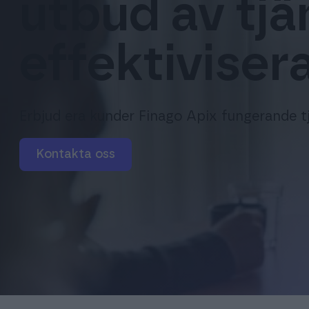
utbud av tjä
effektivise
Erbjud era kunder Finago Apix fungerande t
Kontakta oss