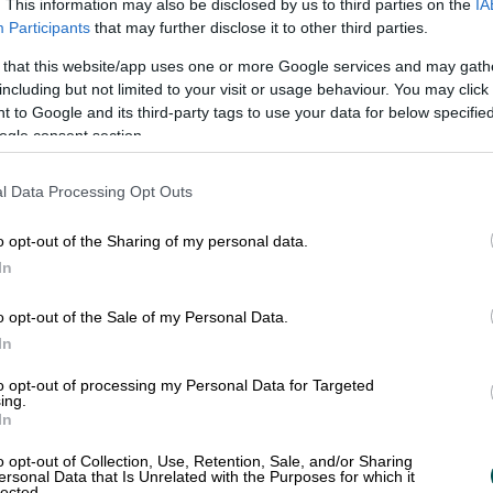
. This information may also be disclosed by us to third parties on the
IA
Avlägsnar 
Participants
that may further disclose it to other third parties.
 that this website/app uses one or more Google services and may gath
litet föret
including but not limited to your visit or usage behaviour. You may click 
gt. I vår tjänst kan
 to Google and its third-party tags to use your data for below specifi
leta efter
ogle consent section.
Fakturamappen
är en
efter den åt
gör att de minsta för
erar vi fakturan som
l Data Processing Opt Outs
fakturor elektroniskt
bokföringsbyrån kan f
o opt-out of the Sharing of my personal data.
In
på ett
En flexibel
o opt-out of the Sale of my Personal Data.
In
Vi har flera partners
to opt-out of processing my Personal Data for Targeted
din kund tjänsten. Du 
ing.
nsluten till
In
varvid du får en kon
siering,
o opt-out of Collection, Use, Retention, Sale, and/or Sharing
kunds utlägg.
handlingar. Det är
ersonal Data that Is Unrelated with the Purposes for which it
lected.