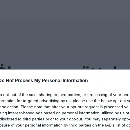
Öka er omsättnin
Do Not Process My Personal Information
x tjänster med de paketerings- och prismodeller 
to opt-out of the sale, sharing to third parties, or processing of your per
formation for targeted advertising by us, please use the below opt-out s
hand om försäljningen varvid du får en kontinue
r selection. Please note that after your opt-out request is processed y
eing interest-based ads based on personal information utilized by us or
disclosed to third parties prior to your opt-out. You may separately opt-
losure of your personal information by third parties on the IAB’s list of