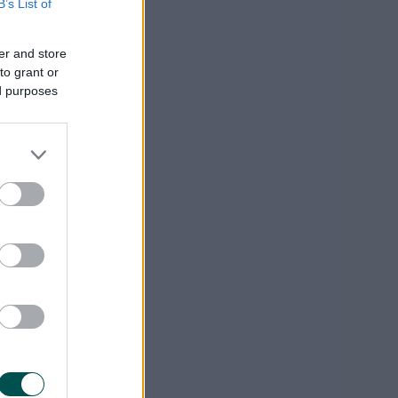
B’s List of
er and store
to grant or
ed purposes