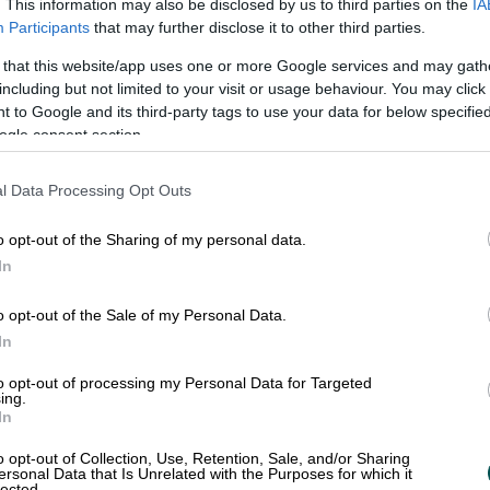
 som skicka e-fakturor via PEPPOL.
. This information may also be disclosed by us to third parties on the
IA
Participants
that may further disclose it to other third parties.
 er tillgång till de olika nätverk som
ra via Finago Apix?
＋
 i framtiden.
 that this website/app uses one or more Google services and may gath
including but not limited to your visit or usage behaviour. You may click 
 to Google and its third-party tags to use your data for below specifi
rar er tillgång till de olika nätverk
ogle consent section.
komma i framtiden.
akturor via Finago Apix?
＋
l Data Processing Opt Outs
ckas som papper eller som PDF i de fall
o opt-out of the Sharing of my personal data.
e ännu kan skicka e-fakturor, kan vi
In
fakturor via Finago Apix?
＋
 kan smidigt hanteras på samma sätt i
o opt-out of the Sale of my Personal Data.
In
på samma sätt i ert system, vi hanterar
to opt-out of processing my Personal Data for Targeted
fakturor via er API?
＋
ing.
In
 eller i vår egen databas för
o opt-out of Collection, Use, Retention, Sale, and/or Sharing
ersonal Data that Is Unrelated with the Purposes for which it
lected.