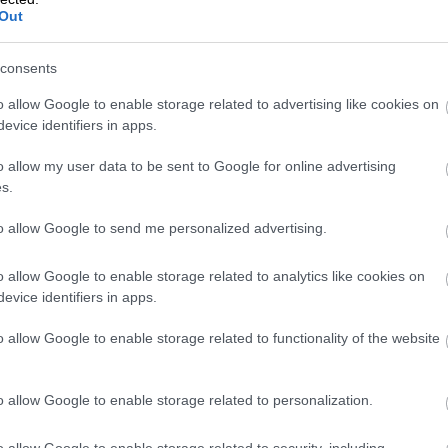
söka på dem. Vår databas innehåller
＋
Out
consents
t om era kunder är företag eller
o allow Google to enable storage related to advertising like cookies on
＋
evice identifiers in apps.
o allow my user data to be sent to Google for online advertising
el. I bästa fall tar det bara några
s.
stjänster inblandade från våra kunders
＋
to allow Google to send me personalized advertising.
6 veckor att komma igång.
o allow Google to enable storage related to analytics like cookies on
ka Apix Messaging Oy, som i sin tur till
evice identifiers in apps.
 Finago Apix tjänster?
＋
o allow Google to enable storage related to functionality of the website
rån de allra minsta till stora
o allow Google to enable storage related to personalization.
der till affärssystem som är våra
ix?
＋
o allow Google to enable storage related to security, including