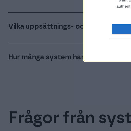
partners, men även för kunder som vill ha 
authenti
Finago Apix har en helt egenutvecklad platt
någon annan för vår utveckling.
Vilka uppsättnings- och månadskost
Vi har inga uppsättnings- och månadskostna
tar endast betalt för de fakturor som skicka
Hur många system har ni samarbet
internetbanken tillkommer vissa, låga avgift
I dagsläget har vi integration mot ca 80 ol
ständigt.
Frågor från sy