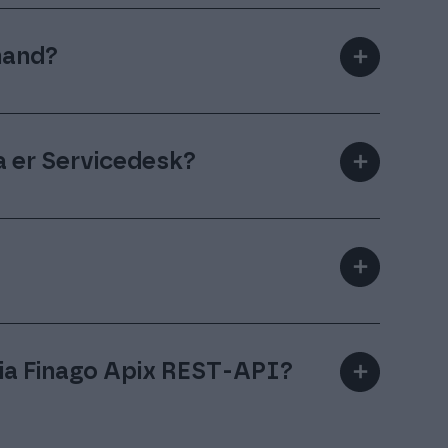
 hand?
＋
dare utan Apix Messaging inblandning.
 er Servicedesk?
＋
 Apix Messaging ska fungera som 1st line
 upp en modell som passar just er.
＋
rator eller Reseller. Virtual Operator
tal med era kunder, och Apix
ia Finago Apix REST-API?
＋
seller-modellen innebär att Apix
 tjänster vi levererar till dem.
 eget register, där en stor del av alla