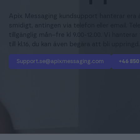
Apix Messaging kundsupport hanterar era 
smidigt, antingen via telefon eller email. Te
tillgänglig mån–fre kl 9.00-12.00. Vi hantera
till kl.16, du kan även begära att bli uppringd.
support.se@apixmessaging.com
+46 850