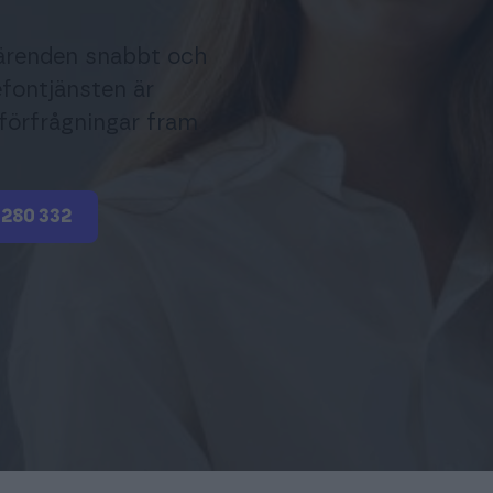
ärenden snabbt och
lefontjänsten är
r förfrågningar fram
 280 332