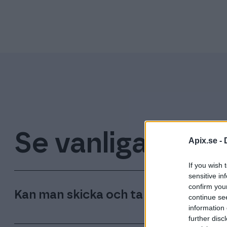
Se vanliga frågo
Apix.se -
If you wish 
sensitive in
confirm you
Kan man skicka och ta emot PEPPOL-
continue se
information 
further disc