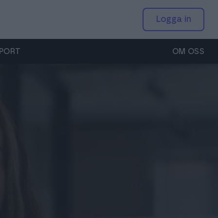
Till Fakturamapp
Logga in
Suomi
Registrera dig
PORT
OM OSS
Sverige
Global (English)
systemleverantörer och integreringspartners
heter
EDI – digitala leveranskedjor
a kunder ett lätt och underhållsfritt sätt att skicka och
s vad som händer inom Apix och den elektroniska
Den elektroniska beställnings- och leveransprocessen är
t smarta fakturor.
onomiförvaltningen.
snabb, felfri och pålitlig.
Apix kundtjänst
bokföringsbyråer
d kunderna säger
Övriga tjänster
+46 850 280 332
ert utbud av tjänster och effektivisera verksamheten.
ix tjänster passar företag och organisationer i alla
Smart e-fakturering öppnar upp möjligheter för ditt
support.se@apixmessaging.com
rlekar.
företag.
enemang & Webbinar
 våra evenemang och webbinar.