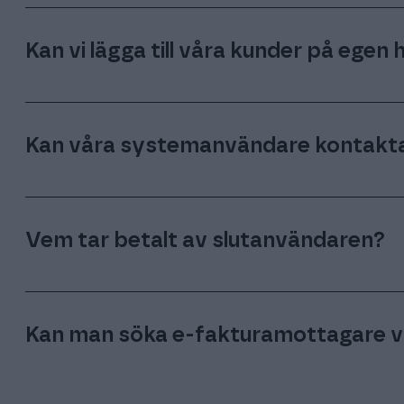
Kan vi lägga till våra kunder på egen
Ja. Via vår API kan ni lägga till nya använ
Kan våra systemanvändare kontakta
Ja, det går bra. Beroende på om ni vill att
eller 2nd line support, sätter vi gemensamt
Vem tar betalt av slutanvändaren?
Apix Messaging har två modeller: Virtual Ope
betyder att ni som systemleverantör har av
Kan man söka e-fakturamottagare v
Messaging fungerar som underleverantör. Re
Messaging sluter avtal med era kunder för de
Ja, det kan man göra. Apix Messaging för ett