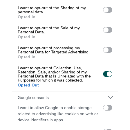
services and may gather and store information including but
fakturorna åt dig.
not limited to your visit or usage behaviour. You may click to
I want to opt-out of the Sharing of my
personal data.
grant or deny consent to Google and its third-party tags to
Välj den som bäst beskriver ditt företags
Opted In
use your data for below specified purposes in below Google
nuvarande situation.
consent section.
I want to opt-out of the Sale of my
Personal Data.
Opted In
I want to opt-out of processing my
Personal Data for Targeted Advertising.
Opted In
I want to opt-out of Collection, Use,
Vi behöver en programvara för
Retention, Sale, and/or Sharing of my
Personal Data that Is Unrelated with the
faktureringen
Purposes for which it was collected.
Opted Out
Börja skicka och ta emot fakturor genast
Google consents
med Fakturamappen.
I want to allow Google to enable storage
related to advertising like cookies on web or
Bekanta dig
device identifiers in apps.