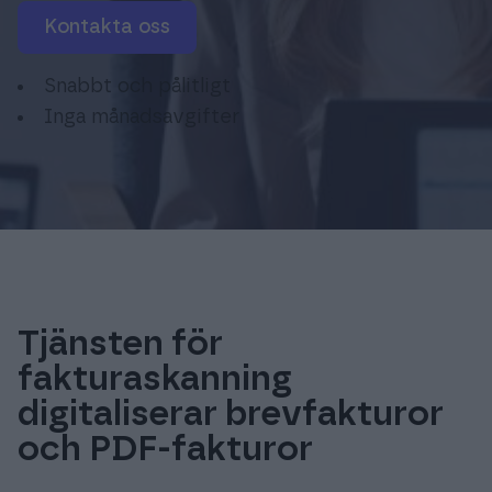
Logga in
Kontakta oss
Snabbt och pålitligt
Inga månadsavgifter
Tjänsten för
fakturaskanning
digitaliserar brevfakturor
och PDF-fakturor