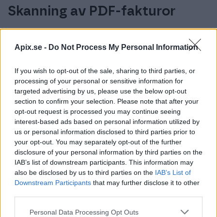
Skanning av PDF-fakturor
Du kan få PDF-fakturor levererade per e-post
via skanningstjänsten. Det är gratis att börja
Apix.se -
Do Not Process My Personal Information
använda skanningstjänsten och det tillkommer
If you wish to opt-out of the sale, sharing to third parties, or
inga månadsavgifter.
processing of your personal or sensitive information for
targeted advertising by us, please use the below opt-out
section to confirm your selection. Please note that after your
opt-out request is processed you may continue seeing
interest-based ads based on personal information utilized by
us or personal information disclosed to third parties prior to
your opt-out. You may separately opt-out of the further
disclosure of your personal information by third parties on the
IAB’s list of downstream participants. This information may
Ta emot alla dina fakturor
also be disclosed by us to third parties on the
IAB’s List of
på ett enkelt sätt
Downstream Participants
that may further disclose it to other
third parties.
Ta emot alla fakturor elektroniskt, vi skannar
Please note that this website/app uses one or more Google
Personal Data Processing Opt Outs