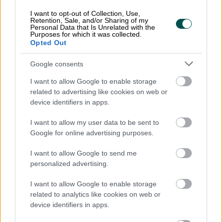
I want to opt-out of Collection, Use,
Retention, Sale, and/or Sharing of my
Personal Data that Is Unrelated with the
Purposes for which it was collected.
Opted Out
Google consents
I want to allow Google to enable storage
related to advertising like cookies on web or
device identifiers in apps.
Apix
I want to allow my user data to be sent to
Google for online advertising purposes.
Apix Messaging är en e-fakturaoperatör
I want to allow Google to send me
som har specialiserat sig på digital
personalized advertising.
förmedling av affärsdokument mellan
I want to allow Google to enable storage
företag. Apix har ända sedan starten varit
related to analytics like cookies on web or
fokuserade på att samarbete med
device identifiers in apps.
affärssystem som vill ge sina kunder en