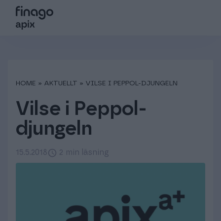
Sök på webbsidan
Choose language
Login
Suomi
Tjänster
HOME
»
AKTUELLT
»
VILSE I PEPPOL-DJUNGELN
Sverige
Partners
Vilse i Peppol-
Kundsupport
Global (English)
djungeln
15.5.2018
2 min läsning
Om oss