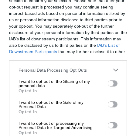
section to confirm your selection. Please note that after your
opt-out request is processed you may continue seeing
kallas.
interest-based ads based on personal information utilized by
us or personal information disclosed to third parties prior to
På så sätt kan ni fokusera på e-fakturans
your opt-out. You may separately opt-out of the further
fördelar, den rikare informationen, den
disclosure of your personal information by third parties on the
ökade säkerheten och den högre kvaliteten.
IAB’s list of downstream participants. This information may
also be disclosed by us to third parties on the
IAB’s List of
Downstream Participants
that may further disclose it to other
third parties.
FAKTURERING
Please note that this website/app uses one or more Google
Personal Data Processing Opt Outs
services and may gather and store information including but
not limited to your visit or usage behaviour. You may click to
I want to opt-out of the Sharing of my
personal data.
grant or deny consent to Google and its third-party tags to
Opted In
use your data for below specified purposes in below Google
consent section.
I want to opt-out of the Sale of my
Personal Data.
Opted In
I want to opt-out of processing my
Personal Data for Targeted Advertising.
Opted In