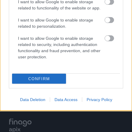
I want to allow Google to enable storage
modern lösning för att skicka och ta emot
related to functionality of the website or app.
fakturor direkt i systemet. I Sverige är Apix
en aktiv medlem i NEA, Nätverket för
I want to allow Google to enable storage
related to personalization.
Elektroniska Affärer.
I want to allow Google to enable storage
related to security, including authentication
functionality and fraud prevention, and other
user protection.
CONFIRM
Data Deletion
Data Access
Privacy Policy