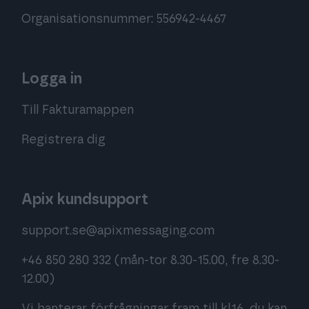
Organisationsnummer: 556942-4467
Logga in
Till Fakturamappen
Registrera dig
Apix kundsupport
support.se@apixmessaging.com
+46 850 280 332
(mån-tor 8.30-15.00, fre 8.30-
12.00)
Vi hanterar förfrågningar fram till kl.16, du kan