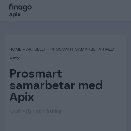
Sök på webbsidan
Choose language
Login
Suomi
Tjänster
HOME
»
AKTUELLT
»
PROSMART SAMARBETAR MED
Sverige
Partners
APIX
Prosmart
Kundsupport
Global (English)
samarbetar med
Om oss
Apix
4.7.2019
1 min läsning