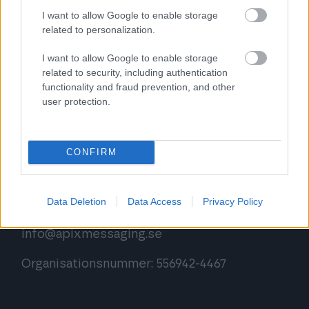
meddelandeförmedling. Våra lättanvända
I want to allow Google to enable storage
lösningar med hög kvalitet passar företag och
related to personalization.
organisationer av alla storlekar. Vi betjänar
I want to allow Google to enable storage
flexibelt, snabbt och professionellt – utan att
related to security, including authentication
kompromissa med vänligheten.
functionality and fraud prevention, and other
user protection.
Kontaktuppgifter
CONFIRM
Finago AB
Sveavägen 9
Data Deletion
Data Access
Privacy Policy
111 57 Stockholm
info@apixmessaging.se
Organisationsnummer: 556942-4467