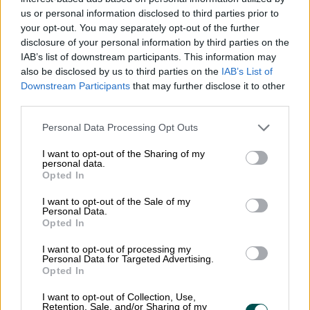
us or personal information disclosed to third parties prior to
your opt-out. You may separately opt-out of the further
disclosure of your personal information by third parties on the
IAB’s list of downstream participants. This information may
also be disclosed by us to third parties on the
IAB’s List of
Downstream Participants
that may further disclose it to other
third parties.
Apix
Please note that this website/app uses one or more Google
Personal Data Processing Opt Outs
services and may gather and store information including but
Apix Messaging är en e-fakturaoperatör
not limited to your visit or usage behaviour. You may click to
I want to opt-out of the Sharing of my
som har specialiserat sig på digital
personal data.
grant or deny consent to Google and its third-party tags to
Opted In
förmedling av affärsdokument mellan
use your data for below specified purposes in below Google
företag. Apix har ända sedan starten varit
consent section.
I want to opt-out of the Sale of my
Personal Data.
fokuserade på att samarbete med
Opted In
affärssystem som vill ge sina kunder en
I want to opt-out of processing my
modern lösning för att skicka och ta emot
Personal Data for Targeted Advertising.
Opted In
fakturor direkt i systemet. I Sverige är Apix
en aktiv medlem i NEA, Nätverket för
I want to opt-out of Collection, Use,
Retention, Sale, and/or Sharing of my
Elektroniska Affärer.