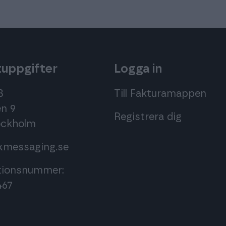
uppgifter
Logga in
B
Till Fakturamappen
n 9
Registrera dig
tockholm
xmessaging.se
tionsnummer:
467