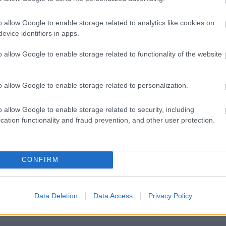
Apix
o allow Google to enable storage related to analytics like cookies on
evice identifiers in apps.
Apix Messaging är en e-fakturaoperatör som
o allow Google to enable storage related to functionality of the website
specialiserat sig på digital förmedling av
affärsdokument mellan företag. Apix har änd
o allow Google to enable storage related to personalization.
sedan starten varit fokuserade på att samar
med affärssystem som vill ge sina kunder en
o allow Google to enable storage related to security, including
modern lösning för att skicka och ta emot
cation functionality and fraud prevention, and other user protection.
fakturor direkt i systemet. I Sverige är Apix 
aktiv medlem i NEA, Nätverket för Elektronis
CONFIRM
Affärer.
Data Deletion
Data Access
Privacy Policy