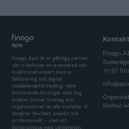
Kontakt
Finago A
Finago Apix är er pålitliga partner
Sveaväge
när ni behöver en avancerad och
111 57 S
kvalificerad expert inom e-
fakturering och digital
info@api
meddelandeförmedling. Våra
lättanvända lösningar med hög
Organisa
kvalitet passar företag och
556942-4
organisationer av alla storlekar. Vi
betjänar flexibelt, snabbt och
professionellt – utan att
kompromissa med vänligheten.