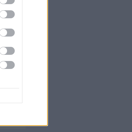
 har
a
bete
en
ka