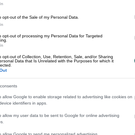
In
o opt-out of the Sale of my Personal Data.
till våra kunder för besväret och de förlängda
In
om orsakats av strejkerna, särskilt när det pos
to opt-out of processing my Personal Data for Targeted
ing.
In
o opt-out of Collection, Use, Retention, Sale, and/or Sharing
ersonal Data that Is Unrelated with the Purposes for which it
lected.
EDI
Out
consents
o allow Google to enable storage related to advertising like cookies on
evice identifiers in apps.
o allow my user data to be sent to Google for online advertising
s.
to allow Google to send me personalized advertising.