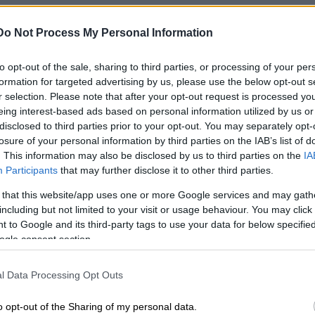
Do Not Process My Personal Information
kförbundet för post- och logistikindustrin, PAU
el om en omfattande politisk strejk gällande
to opt-out of the sale, sharing to third parties, or processing of your per
formation for targeted advertising by us, please use the below opt-out s
n den 1-2 februari 2024. Strejken omfattar alla 
r selection. Please note that after your opt-out request is processed y
ppen Posti Group Oyj i enlighet med det kollek
eing interest-based ads based on personal information utilized by us or
lande- och logistikindustrin samt det kollektiv
disclosed to third parties prior to your opt-out. You may separately opt-
losure of your personal information by third parties on the IAB’s list of
sorterare på Posti Palvelut Oy. Arbetsstoppet g
. This information may also be disclosed by us to third parties on the
IA
ntörer och inhyrd arbetskraft inom företagen.
Participants
that may further disclose it to other third parties.
ommer arbetspass inte utföras som börjar mel
 that this website/app uses one or more Google services and may gath
4 kl. 00:00 och den 2 februari 2024 kl. 18:00. Un
including but not limited to your visit or usage behaviour. You may click 
 to Google and its third-party tags to use your data for below specifi
och tjänstemän påverkas av strejken.
ogle consent section.
till hälsa och säkerhet har undantagits från stre
l Data Processing Opt Outs
llig strejk, så vissa personer arbetar, men om d
a kan sorterings- och distributionsprocessen b
o opt-out of the Sharing of my personal data.