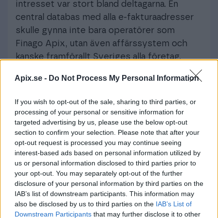
intresset var stort bland deltagarna. En
central databas med alla e-fakturaadresser
skulle gynna inte bara operatörer som
Finago Apix, utan även affärssystem och
kanske framförallt Sveriges alla företag.
Vi kommer jobba vidare tillsammans med
Apix.se -
Do Not Process My Personal Information
andra operatörer i branschen för få till stånd
If you wish to opt-out of the sale, sharing to third parties, or
en bra lösning. Kanske redan 2018?
processing of your personal or sensitive information for
targeted advertising by us, please use the below opt-out
section to confirm your selection. Please note that after your
opt-out request is processed you may continue seeing
FAKTURERING
NYHETER
interest-based ads based on personal information utilized by
us or personal information disclosed to third parties prior to
your opt-out. You may separately opt-out of the further
disclosure of your personal information by third parties on the
IAB’s list of downstream participants. This information may
also be disclosed by us to third parties on the
IAB’s List of
Downstream Participants
that may further disclose it to other