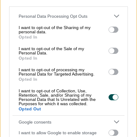
third parties.
Please note that this website/app uses one or more Google
Personal Data Processing Opt Outs
services and may gather and store information including but
not limited to your visit or usage behaviour. You may click to
I want to opt-out of the Sharing of my
personal data.
grant or deny consent to Google and its third-party tags to
Opted In
use your data for below specified purposes in below Google
consent section.
I want to opt-out of the Sale of my
Personal Data.
Opted In
I want to opt-out of processing my
Personal Data for Targeted Advertising.
Opted In
I want to opt-out of Collection, Use,
Retention, Sale, and/or Sharing of my
Personal Data that Is Unrelated with the
Apix
Purposes for which it was collected.
Opted Out
Apix Messaging är en e-fakturaoperatör
Google consents
som har specialiserat sig på digital
I want to allow Google to enable storage
förmedling av affärsdokument mellan