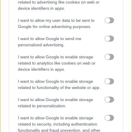
related to advertising like cookies on web or
företag. Apix har ända sedan starten varit
device identifiers in apps.
fokuserade på att samarbete med
I want to allow my user data to be sent to
affärssystem som vill ge sina kunder en
Google for online advertising purposes.
modern lösning för att skicka och ta emot
fakturor direkt i systemet. I Sverige är Apix
I want to allow Google to send me
personalized advertising.
en aktiv medlem i NEA, Nätverket för
Elektroniska Affärer.
I want to allow Google to enable storage
related to analytics like cookies on web or
device identifiers in apps.
I want to allow Google to enable storage
related to functionality of the website or app.
I want to allow Google to enable storage
related to personalization.
I want to allow Google to enable storage
related to security, including authentication
functionality and fraud prevention, and other