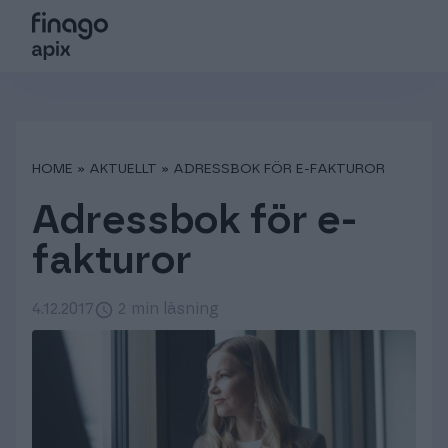
Sök på webbsidan
Choose language
Login
Suomi
Tjänster
HOME
»
AKTUELLT
»
ADRESSBOK FÖR E-FAKTUROR
Sverige
Partners
Adressbok för e-
Kundsupport
Global (English)
fakturor
4.12.2017
2 min läsning
Om oss